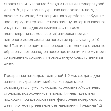
страха ставить горячие блюда и напитки температурой
до +70°C, при этом на укрытую поверхность посуда
опускается мягко, без неприятного дребезга. Забудьте
про стирку скатертей, вечную замену потертых клеенок
и мутных накладок из силикона. Это 100%
влагонепроницаемое, сертифицированное для
пищевого использования покрытие прослужит до 10
лет! Тактильно приятная поверхность мягкого стекла не
образовывает разводов после протирания и не мутнеет
со временем, сохраняя первозданную красоту день за
днем.
Прозрачная накладка, толщиной 1,2 мм, создана для
защиты и украшения мебели, которая мало
используется: тумб, комодов, журнальных/кофейных
столиков, подоконников и полок. Глянец идеально
подходит под шероховатые, фактурные поверхности,
дает плотное прилегание без налипания. Толщина 1,2
мм обеспечивает надежную защиту от воды, грязи и