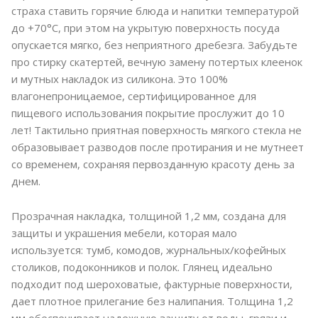
страха ставить горячие блюда и напитки температурой
до +70°C, при этом на укрытую поверхность посуда
опускается мягко, без неприятного дребезга. Забудьте
про стирку скатертей, вечную замену потертых клеенок
и мутных накладок из силикона. Это 100%
влагонепроницаемое, сертифицированное для
пищевого использования покрытие прослужит до 10
лет! Тактильно приятная поверхность мягкого стекла не
образовывает разводов после протирания и не мутнеет
со временем, сохраняя первозданную красоту день за
днем.
Прозрачная накладка, толщиной 1,2 мм, создана для
защиты и украшения мебели, которая мало
используется: тумб, комодов, журнальных/кофейных
столиков, подоконников и полок. Глянец идеально
подходит под шероховатые, фактурные поверхности,
дает плотное прилегание без налипания. Толщина 1,2
мм обеспечивает надежную защиту от воды, грязи и