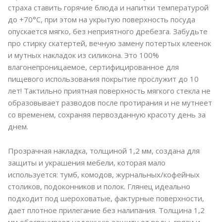
страха ставить горячие блюда и напитки температурой
до +70°C, при этом на укрытую поверхность посуда
опускается мягко, без неприятного дребезга. Забудьте
про стирку скатертей, вечную замену потертых клеенок
и мутных накладок из силикона. Это 100%
влагонепроницаемое, сертифицированное для
пищевого использования покрытие прослужит до 10
лет! Тактильно приятная поверхность мягкого стекла не
образовывает разводов после протирания и не мутнеет
со временем, сохраняя первозданную красоту день за
днем.
Прозрачная накладка, толщиной 1,2 мм, создана для
защиты и украшения мебели, которая мало
используется: тумб, комодов, журнальных/кофейных
столиков, подоконников и полок. Глянец идеально
подходит под шероховатые, фактурные поверхности,
дает плотное прилегание без налипания. Толщина 1,2
мм обеспечивает надежную защиту от воды, грязи и