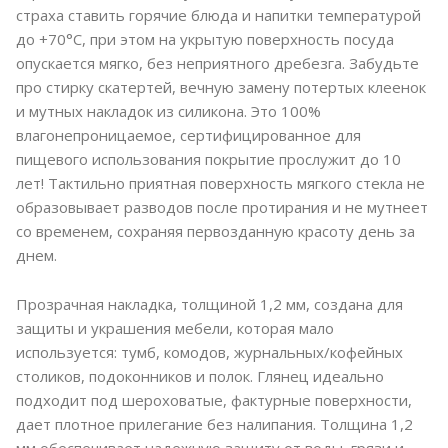
страха ставить горячие блюда и напитки температурой
до +70°C, при этом на укрытую поверхность посуда
опускается мягко, без неприятного дребезга. Забудьте
про стирку скатертей, вечную замену потертых клеенок
и мутных накладок из силикона. Это 100%
влагонепроницаемое, сертифицированное для
пищевого использования покрытие прослужит до 10
лет! Тактильно приятная поверхность мягкого стекла не
образовывает разводов после протирания и не мутнеет
со временем, сохраняя первозданную красоту день за
днем.
Прозрачная накладка, толщиной 1,2 мм, создана для
защиты и украшения мебели, которая мало
используется: тумб, комодов, журнальных/кофейных
столиков, подоконников и полок. Глянец идеально
подходит под шероховатые, фактурные поверхности,
дает плотное прилегание без налипания. Толщина 1,2
мм обеспечивает надежную защиту от воды, грязи и