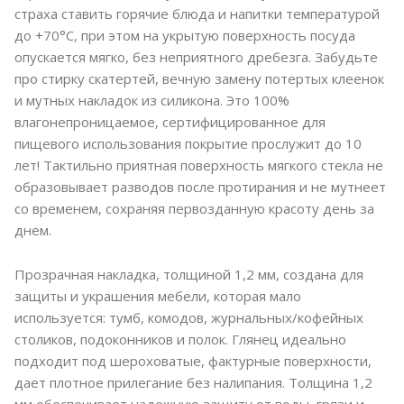
страха ставить горячие блюда и напитки температурой
до +70°C, при этом на укрытую поверхность посуда
опускается мягко, без неприятного дребезга. Забудьте
про стирку скатертей, вечную замену потертых клеенок
и мутных накладок из силикона. Это 100%
влагонепроницаемое, сертифицированное для
пищевого использования покрытие прослужит до 10
лет! Тактильно приятная поверхность мягкого стекла не
образовывает разводов после протирания и не мутнеет
со временем, сохраняя первозданную красоту день за
днем.
Прозрачная накладка, толщиной 1,2 мм, создана для
защиты и украшения мебели, которая мало
используется: тумб, комодов, журнальных/кофейных
столиков, подоконников и полок. Глянец идеально
подходит под шероховатые, фактурные поверхности,
дает плотное прилегание без налипания. Толщина 1,2
мм обеспечивает надежную защиту от воды, грязи и