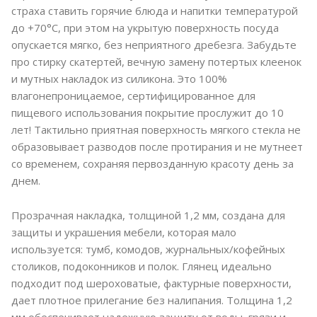
страха ставить горячие блюда и напитки температурой
до +70°C, при этом на укрытую поверхность посуда
опускается мягко, без неприятного дребезга. Забудьте
про стирку скатертей, вечную замену потертых клеенок
и мутных накладок из силикона. Это 100%
влагонепроницаемое, сертифицированное для
пищевого использования покрытие прослужит до 10
лет! Тактильно приятная поверхность мягкого стекла не
образовывает разводов после протирания и не мутнеет
со временем, сохраняя первозданную красоту день за
днем.
Прозрачная накладка, толщиной 1,2 мм, создана для
защиты и украшения мебели, которая мало
используется: тумб, комодов, журнальных/кофейных
столиков, подоконников и полок. Глянец идеально
подходит под шероховатые, фактурные поверхности,
дает плотное прилегание без налипания. Толщина 1,2
мм обеспечивает надежную защиту от воды, грязи и