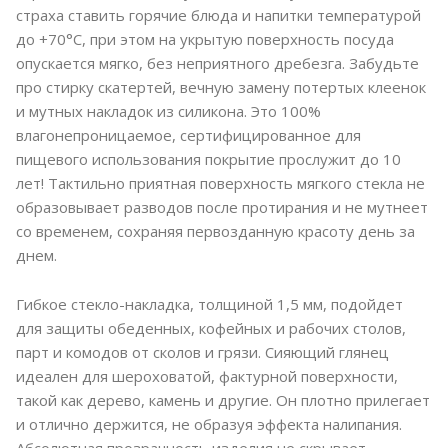
страха ставить горячие блюда и напитки температурой
до +70°C, при этом на укрытую поверхность посуда
опускается мягко, без неприятного дребезга. Забудьте
про стирку скатертей, вечную замену потертых клеенок
и мутных накладок из силикона. Это 100%
влагонепроницаемое, сертифицированное для
пищевого использования покрытие прослужит до 10
лет! Тактильно приятная поверхность мягкого стекла не
образовывает разводов после протирания и не мутнеет
со временем, сохраняя первозданную красоту день за
днем.
Гибкое стекло-накладка, толщиной 1,5 мм, подойдет
для защиты обеденных, кофейных и рабочих столов,
парт и комодов от сколов и грязи. Сияющий глянец
идеален для шероховатой, фактурной поверхности,
такой как дерево, камень и другие. Он плотно прилегает
и отлично держится, не образуя эффекта налипания.
Абсолютная прозрачность изделия не скрывает