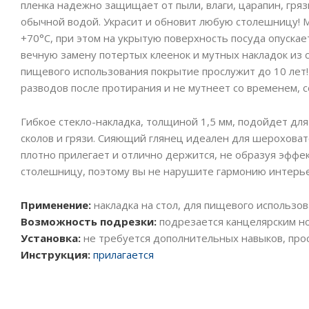
пленка надежно защищает от пыли, влаги, царапин, грязи
обычной водой. Украсит и обновит любую столешницу! М
+70°C, при этом на укрытую поверхность посуда опускает
вечную замену потертых клеенок и мутных накладок из
пищевого использования покрытие прослужит до 10 лет!
разводов после протирания и не мутнеет со временем, 
Гибкое стекло-накладка, толщиной 1,5 мм, подойдет дл
сколов и грязи. Сияющий глянец идеален для шероховато
плотно прилегает и отлично держится, не образуя эффе
столешницу, поэтому вы не нарушите гармонию интерье
Применение:
накладка на стол, для пищевого использов
Возможность подрезки:
подрезается канцелярским но
Установка:
не требуется дополнительных навыков, прос
Инструкция:
прилагается