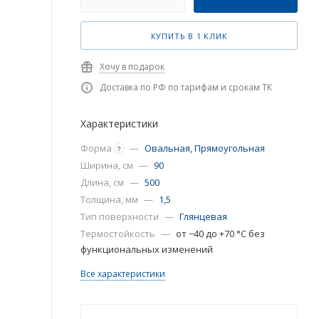
КУПИТЬ В 1 КЛИК
Хочу в подарок
Доставка по РФ по тарифам и срокам ТК
Характеристики
Форма
—
Овальная
,
Прямоугольная
?
Ширина, см
—
90
Длина, см
—
500
Толщина, мм
—
1,5
Тип поверхности
—
Глянцевая
Термостойкость
—
от −40 до +70 °C без
функциональных изменений
Все характеристики