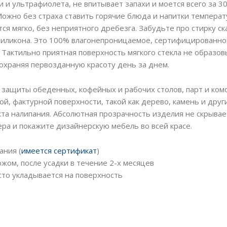
 и ультрафиолета, не впитывает запахи и моется всего за 3
ожно без страха ставить горячие блюда и напитки температ
ся мягко, без неприятного дребезга. Забудьте про стирку ск
 силикона. Это 100% влагонепроницаемое, сертифицированно
 Тактильно приятная поверхность мягкого стекла не образо
сохраняя первозданную красоту день за днем.
я защиты обеденных, кофейных и рабочих столов, парт и ком
й, фактурной поверхности, такой как дерево, камень и друг
кта налипания. Абсолютная прозрачность изделия не скрывае
ра и покажите дизайнерскую мебель во всей красе.
ания (
имеется сертификат
)
жом, после усадки в течение 2-х месяцев
то укладывается на поверхность