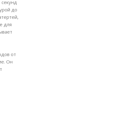
0 секунд
урой до
атертей,
е для
вывает
одов от
ие. Он
т