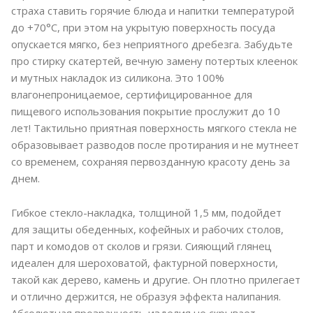
страха ставить горячие блюда и напитки температурой
до +70°C, при этом на укрытую поверхность посуда
опускается мягко, без неприятного дребезга. Забудьте
про стирку скатертей, вечную замену потертых клеенок
и мутных накладок из силикона. Это 100%
влагонепроницаемое, сертифицированное для
пищевого использования покрытие прослужит до 10
лет! Тактильно приятная поверхность мягкого стекла не
образовывает разводов после протирания и не мутнеет
со временем, сохраняя первозданную красоту день за
днем.
Гибкое стекло-накладка, толщиной 1,5 мм, подойдет
для защиты обеденных, кофейных и рабочих столов,
парт и комодов от сколов и грязи. Сияющий глянец
идеален для шероховатой, фактурной поверхности,
такой как дерево, камень и другие. Он плотно прилегает
и отлично держится, не образуя эффекта налипания.
Абсолютная прозрачность изделия не скрывает