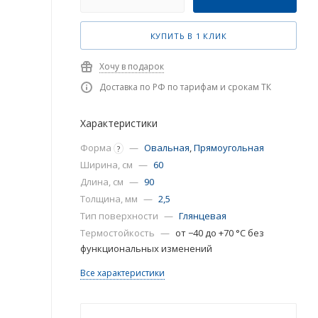
КУПИТЬ В 1 КЛИК
Хочу в подарок
Доставка по РФ по тарифам и срокам ТК
Характеристики
Форма
—
Овальная
,
Прямоугольная
?
Ширина, см
—
60
Длина, см
—
90
Толщина, мм
—
2,5
Тип поверхности
—
Глянцевая
Термостойкость
—
от −40 до +70 °C без
функциональных изменений
Все характеристики