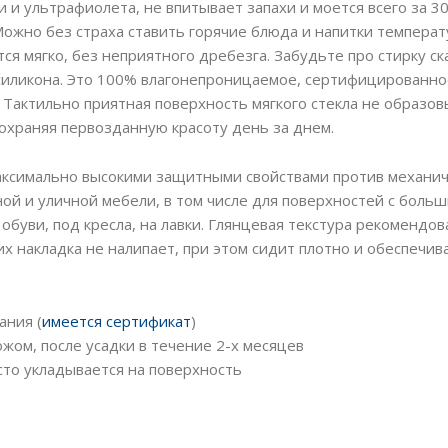
 и ультрафиолета, не впитывает запахи и моется всего за 3
ожно без страха ставить горячие блюда и напитки температ
ся мягко, без неприятного дребезга. Забудьте про стирку ск
 силикона. Это 100% влагонепроницаемое, сертифицированно
 Тактильно приятная поверхность мягкого стекла не образо
сохраняя первозданную красоту день за днем.
 максимально высокими защитными свойствами против механи
ной и уличной мебели, в том числе для поверхностей с боль
 обуви, под кресла, на лавки. Глянцевая текстура рекомендов
их накладка не налипает, при этом сидит плотно и обеспечив
ания (
имеется сертификат
)
жом, после усадки в течение 2-х месяцев
то укладывается на поверхность