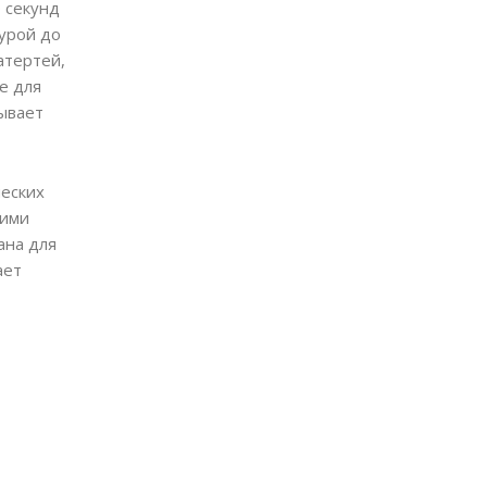
0 секунд
урой до
атертей,
е для
вывает
ческих
шими
ана для
ает