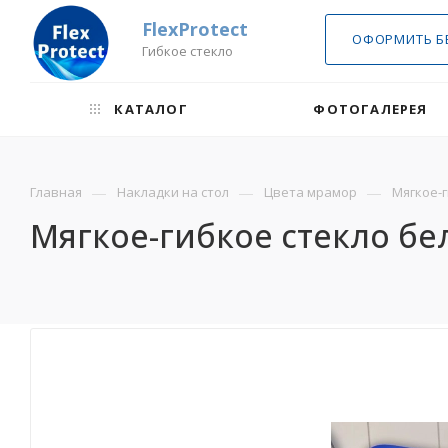
FlexProtect
ОФОРМИТЬ Б
Гибкое стекло
КАТАЛОГ
ФОТОГАЛЕРЕЯ
—
—
—
Главная
Накладки на стол
Цвета мрамор
Мягкое-г
Мягкое-гибкое стекло бел