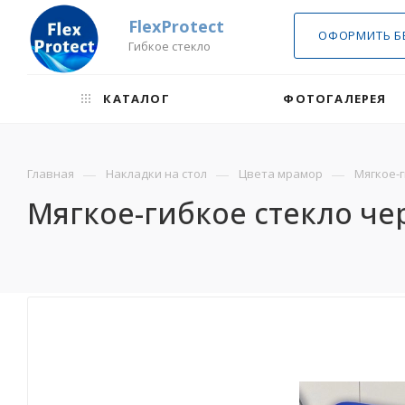
FlexProtect
ОФОРМИТЬ Б
Гибкое стекло
КАТАЛОГ
ФОТОГАЛЕРЕЯ
—
—
—
Главная
Накладки на стол
Цвета мрамор
Мягкое-г
Мягкое-гибкое стекло чер