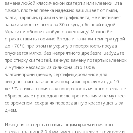
замена любой классической скатерти или клеенки. Эта
гибкая, плотная пленка надежно защищает от пыли,
влаги, царапин, грязи и ультрафиолета, не впитывает
запахи и моется всего за 30 секунд обычной водой.
Украсит и обновит любую столешницу! Можно без
страха ставить горячие блюда и напитки температурой
до +70°C, при этом на укрытую поверхность посуда
опускается мягко, без неприятного дребезга. Забудьте
про стирку скатертей, вечную замену потертых клеенок
и мутных накладок из силикона. Это 100%
влагонепроницаемое, сертифицированное для
пищевого использования покрытие прослужит до 10
лет! Тактильно приятная поверхность мягкого стекла не
образовывает разводов после протирания и не мутнеет
со временем, сохраняя первозданную красоту день за
днем.
Изящная скатерть со свисающим краем из мягкого
стекла, толщиной 0,4 мм, имеет глянцевую структуру и