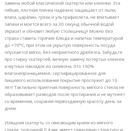
замена любой классической скатерти или клеенки. Эта
гибкая, плотная пленка надежно защищает от пыли,
влаги, царапин, грязи и ультрафиолета, не впитывает
запахи и моется всего за 30 секунд обычной водой.
Украсит и обновит любую столешницу! Можно без
страха ставить горячие блюда и напитки температурой
до +70°C, при этом на укрытую поверхность посуда
опускается мягко, без неприятного дребезга. Забудьте
про стирку скатертей, вечную замену потертых клеенок
и мутных накладок из силикона. Это 100%
влагонепроницаемое, сертифицированное для
пищевого использования покрытие прослужит до 10
лет! Тактильно приятная поверхность мягкого стекла не
образовывает разводов после протирания и не мутнеет
со временем, сохраняя первозданную красоту день за
днем.
Изящная скатерть со свисающим краем из мягкого
стекла, толщиной 0,4 мм, имеет глянцевую структуру и